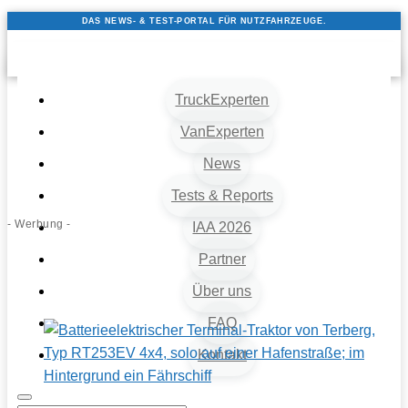
DAS NEWS- & TEST-PORTAL FÜR NUTZFAHRZEUGE.
TruckExperten
VanExperten
News
Tests & Reports
- Werbung -
IAA 2026
Partner
Über uns
FAQ
Kontakt