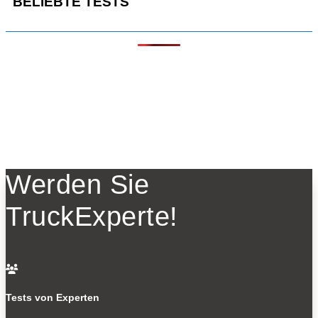
BELIEBTE TESTS
Werden Sie
TruckExperte!

Tests von Experten