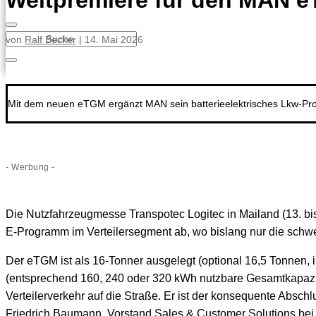
Weltpremiere für den MAN 
von
Ralf Becker
|
14. Mai 2026
Mit dem neuen eTGM ergänzt MAN sein batterieelektrisches Lkw-Prog
- Werbung -
Die Nutzfahrzeugmesse Transpotec Logitec in Mailand (13. bi
E-Programm im Verteilersegment ab, wo bislang nur die sch
Der eTGM ist als 16‑Tonner ausgelegt (optional 16,5 Tonnen, 
(entsprechend 160, 240 oder 320 kWh nutzbare Gesamtkapazitä
Verteilerverkehr auf die Straße. Er ist der konsequente Absch
Friedrich Baumann, Vorstand Sales & Customer Solutions be