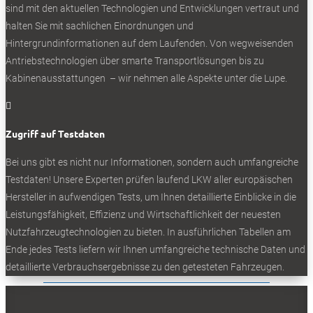
sind mit den aktuellen Technologien und Entwicklungen vertraut und
halten Sie mit sachlichen Einordnungen und
Folgen
Hintergrundinformationen auf dem Laufenden. Von wegweisenden
Folgen
Antriebstechnologien über smarte Transportlösungen bis zu
Folgen
Kabinenausstattungen – wir nehmen alle Aspekte unter die Lupe.
- Werbung -

Zugriff auf Testdaten
BELIEBTE NEWS
Bei uns gibt es nicht nur Informationen, sondern auch umfangreiche
Testdaten! Unsere Experten prüfen laufend LKW aller europäischen
Hersteller in aufwendigen Tests, um Ihnen detaillierte Einblicke in die
Leistungsfähigkeit, Effizienz und Wirtschaftlichkeit der neuesten
Nutzfahrzeugtechnologien zu bieten. In ausführlichen Tabellen am
Ende jedes Tests liefern wir Ihnen umfangreiche technische Daten und
BELIEBTE TESTS
detaillierte Verbrauchsergebnisse zu den getesteten Fahrzeugen.