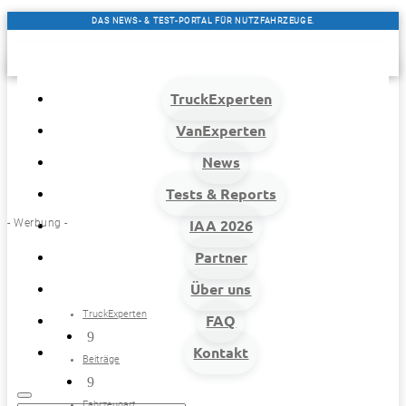
DAS NEWS- & TEST-PORTAL FÜR NUTZFAHRZEUGE.
TruckExperten
VanExperten
News
Tests & Reports
- Werbung -
IAA 2026
Partner
Über uns
TruckExperten
FAQ
9
Kontakt
Beiträge
9
Fahrzeugart