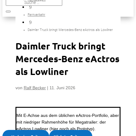
9
Fernverkehr
9
Daimler Truck bringt Mercedes-Benz eActros als Lowliner
Daimler Truck bringt
Mercedes-Benz eActros
als Lowliner
von
Ralf Becker
|
11. Juni 2026
Mit E-Achse aus dem üblichen eActros-Portfolio, aber
mit niedriger Rahmenhöhe für Megatrailer: der
eActros Lowliner (hier noch als Prototyp).