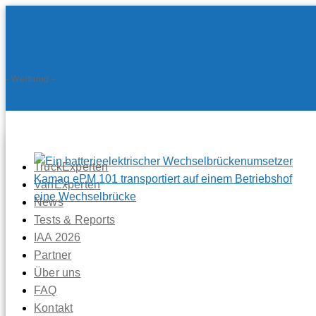
- Werbung -
TruckExperten
VanExperten
News
Tests & Reports
IAA 2026
Partner
Über uns
FAQ
Kontakt