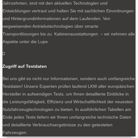
Jahrzehnten, sind mit den aktuellen Technologien und
Auch aus der mittelschweren Ranger-Baureihe: Hino-Beitrag zur
Entwicklungen vertraut und halten Sie mit sachlichen Einordnungen
Rallye Dakar.
und Hintergrundinformationen auf dem Laufenden. Von
wegweisenden Antriebstechnologien über smarte
Transportlösungen bis zu Kabinenausstattungen – wir nehmen alle
0
Aspekte unter die Lupe.
Die neue Generation der batterieelektrischen Leicht-Lkw Hino Dutro
Z EV soll im Sommer 2026 starten.

Zugriff auf Testdaten
0
Der Reisebus Hino Selega tritt mit neuem Karosseriedesign und
Bei uns gibt es nicht nur Informationen, sondern auch umfangreiche
erweiterten Sicherheitssystemen an.
Testdaten! Unsere Experten prüfen laufend LKW aller europäischen
Hersteller in aufwendigen Tests, um Ihnen detaillierte Einblicke in
die Leistungsfähigkeit, Effizienz und Wirtschaftlichkeit der neuesten
Nutzfahrzeugtechnologien zu bieten. In ausführlichen Tabellen am
Ende jedes Tests liefern wir Ihnen umfangreiche technische Daten
NEWSLETTER
und detaillierte Verbrauchsergebnisse zu den getesteten
Fahrzeugen.