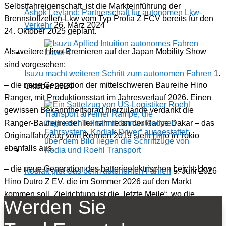
Selbstfahreigenschaft, ist die Markteinführung der
Ashok Leyland: Partnerschaft für autonomen Lkw-
Brennstoffzellen-Lkw vom Typ Profia Z FCV bereits für den
Verkehr
26. März 2024
24. Oktober 2025 geplant.
Als weitere Hino-Premieren auf der Japan Mobility Show
sind vorgesehen:
Isuzu macht weiteren Schritt zum autonomen Fahren
1.
– die neue Generation der mittelschweren Baureihe Hino
Oktober 2024
Ranger, mit Produktionsstart im Jahresverlauf 2026. Einen
gewissen Bekanntheitsgrad hierzulande verdankt die
Ranger-Baureihe der Teilnahme an der Rallye Dakar – das
Originalfahrzeug vom Rennen 2019 stellt Hino in Tokio
ebenfalls aus.
– die neue Generation des batterieelektrischen Leicht-Lkw
Kodiak gibt Gas beim autonomen Fahren
5. Juni 2026
Hino Dutro Z EV, die im Sommer 2026 auf den Markt
kommen soll. Zielrichtung ist die „letzte Meile“, wo die
Werden Sie
bisherige Reihe schon recht erfolgreich war: Seit
Markteinführung im Juni 2022 hat Hino mehr als 1.600