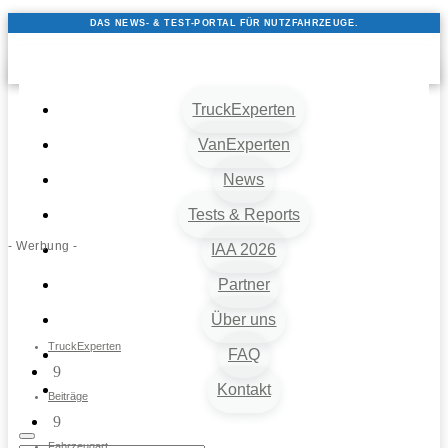
DAS NEWS- & TEST-PORTAL FÜR NUTZFAHRZEUGE.
TruckExperten
VanExperten
News
Tests & Reports
- Werbung -
IAA 2026
Partner
Über uns
TruckExperten
FAQ
9
Kontakt
Beiträge
9
Fahrzeugart