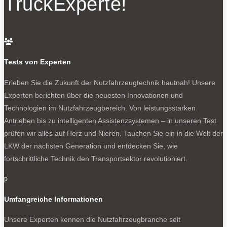
TruckExperte!
batterieelektrische Dutro verkauft. Bei der Neufassung
spricht Hino unter anderem von einer größeren
Batteriekapazität.

– auf Basis eines Hino Dutro Z EV das Konzeptfahrzeug
Tests von Experten
„Poncho dot“ für wechselnden Personen- und Gütertransport,
ausgestattet ebenfalls mit Selbstfahrtechnologie
Erleben Sie die Zukunft der Nutzfahrzeugtechnik
hautnah! Unsere
Experten berichten über die neuesten Innovationen und
– der Reisebus Hino Selega, mit Produktionsstart im
Technologien im Nutzfahrzeugbereich. Von leistungsstarken
Frühjahr 2026
Antrieben bis zu intelligenten Assistenzsystemen – in unseren Test
prüfen wir alles auf Herz und Nieren. Tauchen Sie ein in die Welt der
LKW der nächsten Generation und entdecken Sie, wie
fortschrittliche Technik den Transportsektor revolutioniert.
0
p
Die neue Generation der Ranger-Baureihe soll im Jahresverlauf
2026 in Produktion gehen.
Umfangreiche Informationen
Unsere Experten kennen die Nutzfahrzeugbranche seit
0