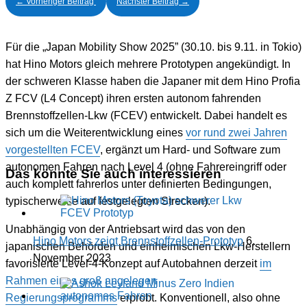
←
Vorheriger Beitrag
Nächster Beitrag
→
- Werbung -
Für die „Japan Mobility Show 2025” (30.10. bis 9.11. in Tokio)
hat Hino Motors gleich mehrere Prototypen angekündigt. In
der schweren Klasse haben die Japaner mit dem Hino Profia
Z FCV (L4 Concept) ihren ersten autonom fahrenden
Brennstoffzellen-Lkw (FCEV) entwickelt. Dabei handelt es
sich um die Weiterentwicklung eines
vor rund zwei Jahren
vorgestellten FCEV
, ergänzt um Hard- und Software zum
autonomen Fahren nach Level 4 (ohne Fahrereingriff oder
Das könnte Sie auch interessieren
auch komplett fahrerlos unter definierten Bedingungen,
typischerweise auf festgelegten Strecken).
Unabhängig von der Antriebsart wird das von den
Hino Motors zeigt Brennstoffzellen-Prototyp
6.
japanischen Behörden und einheimischen Lkw-Herstellern
November 2023
favorisierte Level-4-Konzept auf Autobahnen derzeit
im
Rahmen eines groß angelegen
Regierungsprogramms
erprobt. Konventionell, also ohne