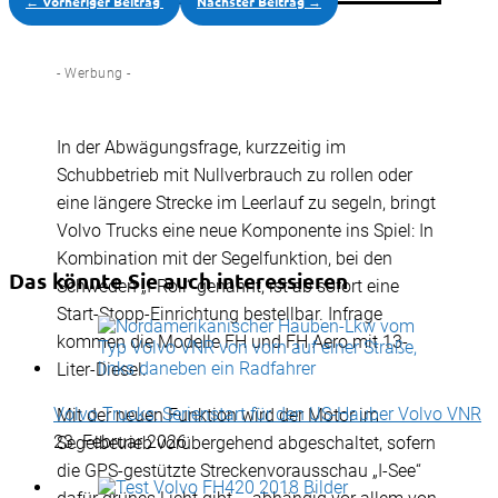
←
Vorheriger Beitrag
Nächster Beitrag
→
- Werbung -
In der Abwägungsfrage, kurzzeitig im
Schubbetrieb mit Nullverbrauch zu rollen oder
eine längere Strecke im Leerlauf zu segeln, bringt
Volvo Trucks eine neue Komponente ins Spiel: In
Kombination mit der Segelfunktion, bei den
Das könnte Sie auch interessieren
Schweden „I-Roll“ genannt, ist ab sofort eine
Start-Stopp-Einrichtung bestellbar. Infrage
kommen die Modelle FH und FH Aero mit 13-
Liter-Diesel.
Volvo Trucks: Serienstart für den US-Hauber Volvo VNR
Mit der neuen Funktion wird der Motor im
23. Februar 2026
Segelbetrieb vorübergehend abgeschaltet, sofern
die GPS-gestützte Streckenvorausschau „I-See“