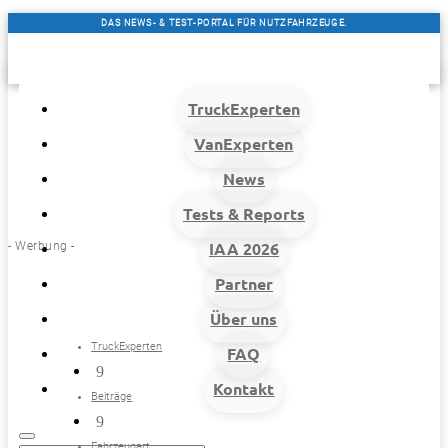
DAS NEWS- & TEST-PORTAL FÜR NUTZFAHRZEUGE.
TruckExperten
VanExperten
News
Tests & Reports
- Werbung -
IAA 2026
Partner
Über uns
TruckExperten
FAQ
9
Kontakt
Beiträge
9
Fahrzeugart