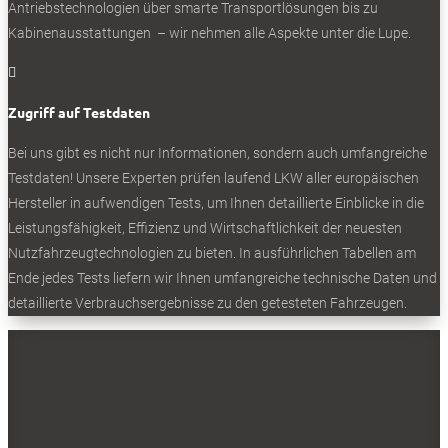
Antriebstechnologien über smarte Transportlösungen bis zu
- Werbung -
Kabinenausstattungen – wir nehmen alle Aspekte unter die Lupe.

BELIEBTE NEWS
Zugriff auf Testdaten
Bei uns gibt es nicht nur Informationen, sondern auch umfangreiche
Testdaten! Unsere Experten prüfen laufend LKW aller europäischen
Hersteller in aufwendigen Tests, um Ihnen detaillierte Einblicke in die
Leistungsfähigkeit, Effizienz und Wirtschaftlichkeit der neuesten
BELIEBTE TESTS
Nutzfahrzeugtechnologien zu bieten. In ausführlichen Tabellen am
Ende jedes Tests liefern wir Ihnen umfangreiche technische Daten und
detaillierte Verbrauchsergebnisse zu den getesteten Fahrzeugen.