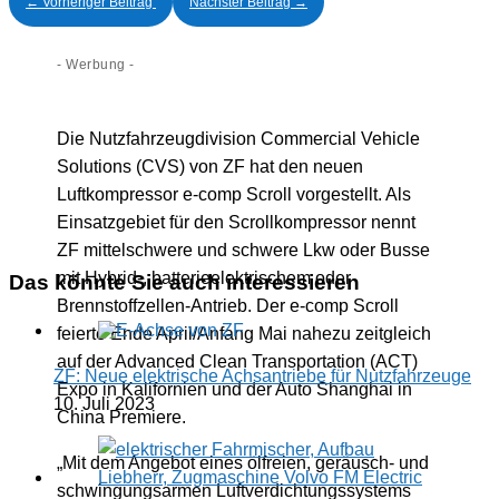
←
Vorheriger Beitrag
Nächster Beitrag
→
- Werbung -
Die Nutzfahrzeugdivision Commercial Vehicle
Solutions (CVS) von ZF hat den neuen
Luftkompressor e-comp Scroll vorgestellt. Als
Einsatzgebiet für den Scrollkompressor nennt
ZF mittelschwere und schwere Lkw oder Busse
mit Hybrid-, batterieelektrischem oder
Das könnte Sie auch interessieren
Brennstoffzellen-Antrieb. Der e-comp Scroll
feierte Ende April/Anfang Mai nahezu zeitgleich
auf der Advanced Clean Transportation (ACT)
ZF: Neue elektrische Achsantriebe für Nutzfahrzeuge
Expo in Kalifornien und der Auto Shanghai in
10. Juli 2023
China Premiere.
„Mit dem Angebot eines ölfreien, geräusch- und
schwingungsarmen Luftverdichtungssystems