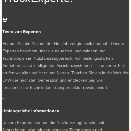
Geräuschemissionen auf etwa 67dB(A) beim
nominalen Betriebspunkt von 250 Litern pro
Minute begrenzt, was in etwa dem

Geräuschpegel in einer Büroumgebung
Tests von Experten
entspricht.
Erleben Sie die Zukunft der Nutzfahrzeugtechnik
hautnah! Unsere
Angetrieben wird der e-comp Scroll wird von
Experten berichten über die neuesten Innovationen und
einem integrierten Elektromotor. Das
Technologien im Nutzfahrzeugbereich. Von leistungsstarken
Gesamtsystem beinhaltet auch einen
Antrieben bis zu intelligenten Assistenzsystemen – in unseren Test
Wechselrichter sowie eine Flüssigkeitskühlung,
prüfen wir alles auf Herz und Nieren. Tauchen Sie ein in die Welt der
die die Drucklufttemperatur unter 90 Grad hält.
LKW der nächsten Generation und entdecken Sie, wie
fortschrittliche Technik den Transportsektor revolutioniert.
p
NEWSLETTER
Umfangreiche Informationen
Unsere Experten kennen die Nutzfahrzeugbranche seit
Jahrzehnten, sind mit den aktuellen Technologien und