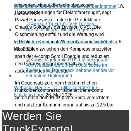
antworten wir auf die technologischen
Elektrische Liebherr-Fahrmischer auf der Intermat
18.
Herausforderungen für Elektrofahrzeuge“, sagt
Januar 2024
Paweł Porczyński, Leiter der Produktlinie
Chassis Solutions der Division CVS. „Die
Ölschmierung entfällt und die Wartung wird
Elektrische Kipper von Renault Trucks und Meiller
6.
erheblich vereinfacht. Mit dem automatischen
Mai 2024
Abschalten zwischen den Kompressionszyklen
spart der e-comp Scroll Energie und reduziert
den Geräuschpegel innerhalb wie auch
außerhalb des Fahrzeugs.“
Im Gegensatz zu einem herkömmlichen
Webasto: Neue PTC-Luftheizgeräte für E-
Hubkolbenkompressor arbeitet der e-comp
Nutzfahrzeuge
26. Mai 2026
Scroll nach dem Prinzip von Spiralverdichtern
und nutzt zur Komprimierung auf bis zu 12,5 bar
Systemdruck die Bewegung von zwei
Werden Sie
ineinandergreifenden Spiralen. Laut ZF werden
TruckExperte!
dadurch Vibrationen minimiert und die