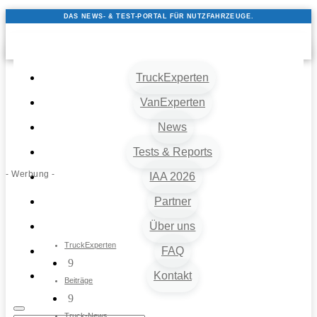
DAS NEWS- & TEST-PORTAL FÜR NUTZFAHRZEUGE.
TruckExperten
VanExperten
News
Tests & Reports
- Werbung -
IAA 2026
Partner
Über uns
TruckExperten
FAQ
9
Kontakt
Beiträge
9
Truck-News