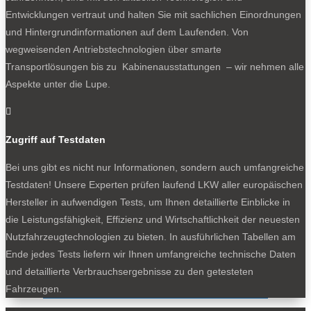
Entwicklungen vertraut und halten Sie mit sachlichen Einordnungen
Bleiben Sie auf dem Laufenden
und Hintergrundinformationen auf dem Laufenden. Von
Erhalten Sie die neuesten News und
wegweisenden Antriebstechnologien über smarte
Hinweise auf aktuelle Tests direkt in Ihren
Transportlösungen bis zu Kabinenausstattungen – wir nehmen alle
Posteingang
Aspekte unter die Lupe.

Zugriff auf Testdaten
Bei uns gibt es nicht nur Informationen, sondern auch umfangreiche
Ich akzeptiere die
Testdaten! Unsere Experten prüfen laufend LKW aller europäischen
Datenschutzbestimmungen
Hersteller in aufwendigen Tests, um Ihnen detaillierte Einblicke in
die Leistungsfähigkeit, Effizienz und Wirtschaftlichkeit der neuesten
Nutzfahrzeugtechnologien zu bieten. In ausführlichen Tabellen am
Ende jedes Tests liefern wir Ihnen umfangreiche technische Daten
SOCIALS
und detaillierte Verbrauchsergebnisse zu den getesteten
Fahrzeugen.