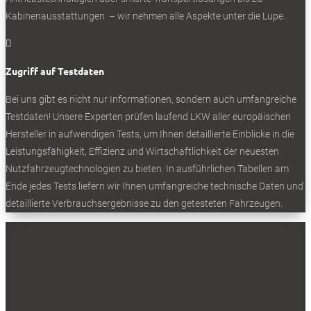
SOCIALS
Kabinenausstattungen – wir nehmen alle Aspekte unter die Lupe.

Folgen
Zugriff auf Testdaten
Folgen
Folgen
Bei uns gibt es nicht nur Informationen, sondern auch umfangreiche
Testdaten! Unsere Experten prüfen laufend LKW aller europäischen
- Werbung -
Hersteller in aufwendigen Tests, um Ihnen detaillierte Einblicke in die
Leistungsfähigkeit, Effizienz und Wirtschaftlichkeit der neuesten
Nutzfahrzeugtechnologien zu bieten. In ausführlichen Tabellen am
Ende jedes Tests liefern wir Ihnen umfangreiche technische Daten und
BELIEBTE NEWS
detaillierte Verbrauchsergebnisse zu den getesteten Fahrzeugen.
BELIEBTE TESTS