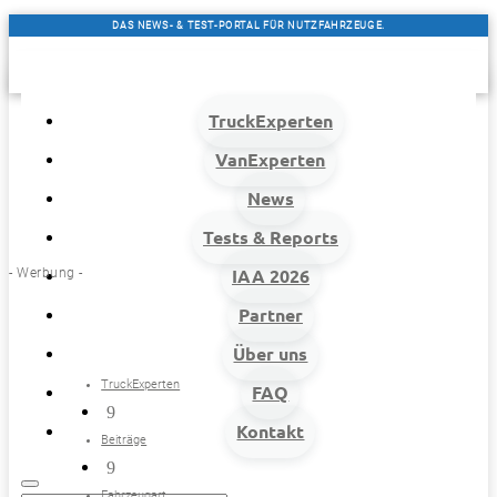
DAS NEWS- & TEST-PORTAL FÜR NUTZFAHRZEUGE.
TruckExperten
VanExperten
News
Tests & Reports
- Werbung -
IAA 2026
Partner
Über uns
TruckExperten
FAQ
9
Kontakt
Beiträge
9
Fahrzeugart