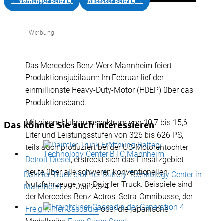
←
Vorheriger Beitrag
Nächster Beitrag
→
- Werbung -
Das Mercedes-Benz Werk Mannheim feiert
Produktionsjubiläum: Im Februar lief der
einmillionste Heavy-Duty-Motor (HDEP) über das
Produktionsband.
Mit einem Hubraumspektrum von 10,7 bis 15,6
Das könnte Sie auch interessieren
Liter und Leistungsstufen von 326 bis 626 PS,
teils auch produziert bei der US-Motorentochter
Detroit Diesel
, erstreckt sich das Einsatzgebiet
heute über alle schweren konventionellen
Daimler Truck eröffnet Battery Technology Center in
Nutzfahrzeuge von Daimler Truck. Beispiele sind
Mannheim
29. Juli 2024
der Mercedes-Benz Actros, Setra-Omnibusse, der
Freightliner Cascadia
oder die japanische