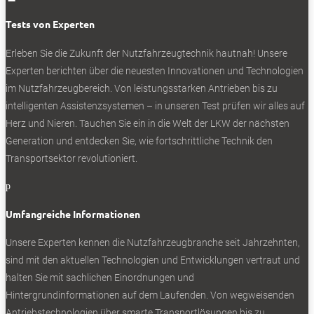
Tests von Experten
Erleben Sie die Zukunft der Nutzfahrzeugtechnik
hautnah! Unsere
Experten berichten über die neuesten Innovationen und Technologien
Bleiben Sie auf dem Laufenden
im Nutzfahrzeugbereich. Von leistungsstarken Antrieben bis zu
Erhalten Sie die neuesten News und
intelligenten Assistenzsystemen – in unseren Test prüfen wir alles auf
Herz und Nieren. Tauchen Sie ein in die Welt der LKW der nächsten
Hinweise auf aktuelle Tests direkt in Ihren
Generation und entdecken Sie, wie fortschrittliche Technik den
Posteingang
Transportsektor revolutioniert.
p
Umfangreiche Informationen
Ich akzeptiere die
Unsere Experten kennen die Nutzfahrzeugbranche seit Jahrzehnten,
Datenschutzbestimmungen
sind mit den aktuellen Technologien und Entwicklungen vertraut und
halten Sie mit sachlichen Einordnungen und
Hintergrundinformationen auf dem Laufenden. Von wegweisenden
Antriebstechnologien über smarte Transportlösungen bis zu