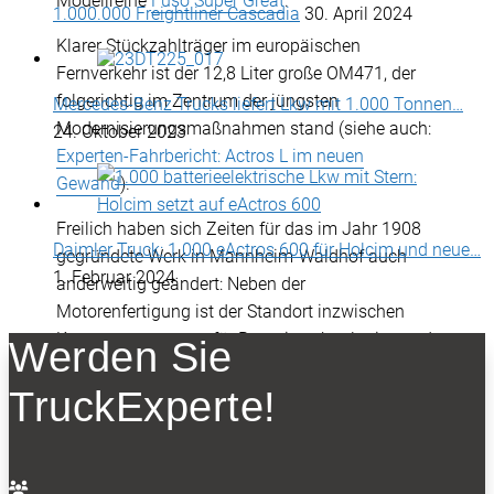
Modellreihe
Fuso Super Great
.
1.000.000 Freightliner Cascadia
30. April 2024
Klarer Stückzahlträger im europäischen
Fernverkehr ist der 12,8 Liter große OM471, der
folgerichtig im Zentrum der jüngsten
Mercedes-Benz Trucks liefert Lkw mit 1.000 Tonnen…
Modernisierungsmaßnahmen stand (siehe auch:
24. Oktober 2023
Experten-Fahrbericht: Actros L im neuen
Gewand
).
Freilich haben sich Zeiten für das im Jahr 1908
Daimler Truck: 1.000 eActros 600 für Holcim und neue…
gegründete Werk in Mannheim-Waldhof auch
1. Februar 2024
anderweitig geändert: Neben der
Motorenfertigung ist der Standort inzwischen
Kompetenzzentrum für Batterietechnologien und
Werden Sie
Hochvoltsysteme von Daimler Truck.
TruckExperte!
NEWSLETTER
