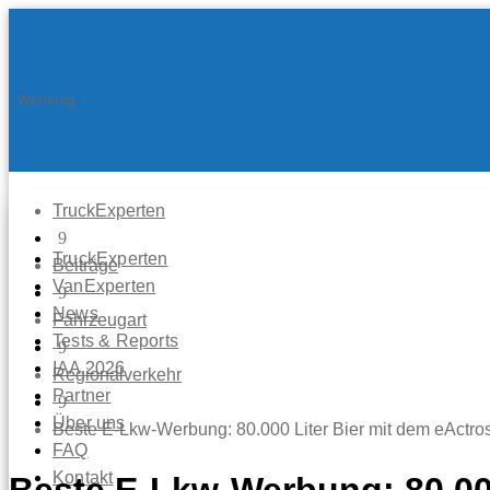
- Werbung -
TruckExperten
9
TruckExperten
Beiträge
VanExperten
9
News
Fahrzeugart
Tests & Reports
9
IAA 2026
Regionalverkehr
Partner
9
Über uns
Beste E-Lkw-Werbung: 80.000 Liter Bier mit dem eActro
FAQ
Kontakt