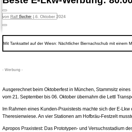
Beste E-Lkw-Werbung: 80.000
von
Ralf Becker
|
6. Oktober 2024
Mit Tanksattel auf der Wiesn: Nächtlicher Biernachschub mit einem
- Werbung -
Ausgerechnet beim Oktoberfest in München, Stammsitz eines
vom 21. September bis 06. Oktober übernahm die Lettl Transp
Im Rahmen eines Kunden-Praxistests machte sich der E-Lkw da
Theresienwiese. An vier Stationen am Hofbräu-Festzelt musste
Apropos Praxistest: Das Prototypen- und Versuchsstadium des b