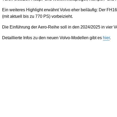
Ein weiteres Highlight erwähnt Volvo eher beiläufig: Der FH1
(mit aktuell bis zu 770 PS) vorbeizieht.
Die Einführung der Aero-Reihe soll in den 2024/2025 in vier
Detaillierte Infos zu den neuen Volvo-Modellen gibt es
hier
.
0
Mit Elektroantrieb lautet der volle Name der neuen Modelle „Volvo
FH Aero Electric“.
0
Monitore statt Seitenspiegeln, dazu Aktualisierungen in den
Bereichen Infotainment, Soundsystem und Navigation.