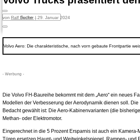
Volvo Trucks präsentiert de
von
Ralf Becker
|
29. Januar 2024
Volvo Aero: Die charakteristische, nach vorn gebaute Frontpartie weis
- Werbung -
Die Volvo FH-Baureihe bekommt mit dem „Aero“ ein neues Famil
Modellen der Verbesserung der Aerodynamik dienen soll. Die S
Bedacht gewählt ist: Die Aero-Kabinenvarianten (die bisherige
Methan- oder Elektromotor.
Eingerechnet in die 5 Prozent Ersparnis ist auch ein Kamera
Türen ersetzen Haupt- und Weitwinkelspiegel, Rampen- und F