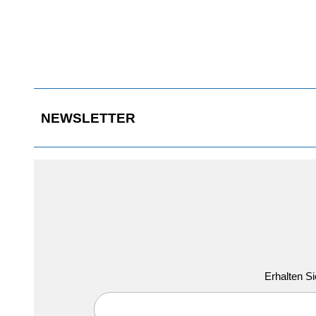
0
Die Kameras über den Türen ersetzen Haupt- und
Weitwinkelspiegel, Front- und Rampenspiegel bleiben dran.
NEWSLETTER
Erhalten Si