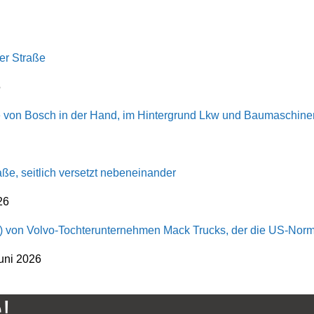
5
26
uni 2026
!