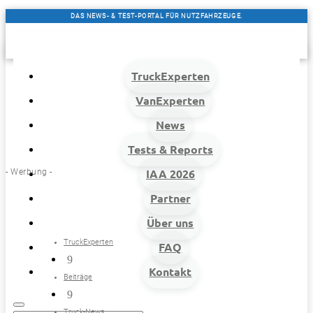
DAS NEWS- & TEST-PORTAL FÜR NUTZFAHRZEUGE.
TruckExperten
VanExperten
News
Tests & Reports
- Werbung -
IAA 2026
Partner
Über uns
TruckExperten
FAQ
9
Kontakt
Beiträge
9
Truck-News