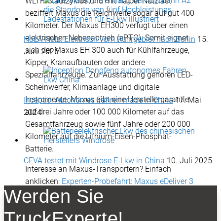
WLTP-Stadtzyklus und mit halber Nutzlast
beziffert Maxus die Reichweite sogar auf gut 400
Kilometer. Der Maxus EH300 verfügt über einen
elektrischen Nebenabtrieb (ePTO). Somit eignet
HoLA-Netz: Elektrisch vom Ruhrgebiet nach Berlin
15.
sich der Maxus EH 300 auch für Kühlfahrzeuge,
Juni 2026
Kipper, Kranaufbauten oder andere
Spezialfahrzeuge. Zur Ausstattung gehören LED-
Scheinwerfer, Klimaanlage und digitale
Instrumente. Maxus gibt eine Herstellergarantie
Inceptio: Autonomes Fahren made in China
17. Mai
auf drei Jahre oder 100 000 Kilometer auf das
2024
Gesamtfahrzeug sowie fünf Jahre oder 200 000
Kilometer auf die Lithium-Eisen-Phosphat-
Batterie.
CEVA testet mit Windrose E-Lkw in China
10. Juli 2025
Interesse an Maxus-Transportern? Einfach
anklicken:
Experten-Probefahrt: Maxus eDeliver 3
Werden Sie
und eDeliver 9
Die Van-Experten haben auch den vollelektrisch
TruckExperte!
Maxus Pick-up gefahren:
Experten-Probefahrt: