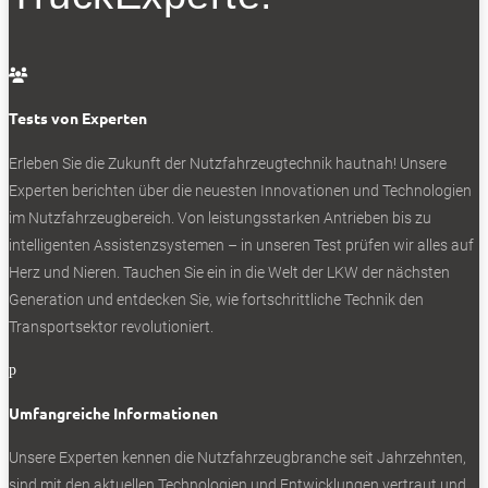
Maxus T90 EV, der erste vollelektrische Pick-up

Ein Lkw - zwei Importeure
Tests von Experten
Genannt wird ein Netto-Listenpreis von 98 990
Erleben Sie die Zukunft der Nutzfahrzeugtechnik
hautnah! Unsere
Euro. Der Maxus EH300 bedeutet frischen
Experten berichten über die neuesten Innovationen und Technologien
Wettbewerb für die jüngst aufgefahrenen Fuso
im Nutzfahrzeugbereich. Von leistungsstarken Antrieben bis zu
eCanter und den Iveco eDaily. Kurios: Es gibt mit
intelligenten Assistenzsystemen – in unseren Test prüfen wir alles auf
Maxomotive (12 Bundesländer) und RSA
Herz und Nieren. Tauchen Sie ein in die Welt der LKW der nächsten
(Bremen, Hamburg, Niedersachsen, Schleswig-
Generation und entdecken Sie, wie fortschrittliche Technik den
Holstein) zwei Maxus-Importeure – RSA jedoch
Transportsektor revolutioniert.
verzichtet zunächst auf den EH 300.
p
Umfangreiche Informationen
NEWSLETTER
Unsere Experten kennen die Nutzfahrzeugbranche seit Jahrzehnten,
sind mit den aktuellen Technologien und Entwicklungen vertraut und