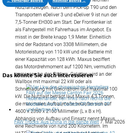
←
Vorheriger Beitrag
Nächster Beitrag
→
Nutzfahrzeugen. Nach dem Pick-up T90 und den
Transportern eDeliver 3 und eDeliver 9 ist nun der
7,5-Tonner EH300 am Start. Der Frontlenker ist
als Fahrgestell mit Fahrerhaus im Angebot. Es
misst in der Breite knapp 1,9 Meter. Einheitlich
sind der Radstand von 3308 Millimetern, die
Motorleistung von 110 kW und die Batterie mit
einer Kapazität von 128 kWh. Maxus beziffert
das Motordrehmoment auf 1200 Nm, vermutlich
gemessen an den Rädern. Geladen wird an der
Das könnte Sie auch interessieren
Wallbox mit maximal 22 kW oder als
Schnellladung mit Gleichstrom und maximal 100
kW. Die Nutzlast beträgt laut Maxus 4,3 Tonnen,
die maximalen Aufbaumaße belaufen sich auf
4600 x 2350 x 2100 Millimeter (L x B x H).
Abhängig von Aufbau und Einsatz nennt Maxus
FAW Trucks: Aus China in die ganze Welt
7. Mai 2026
eine Reichweite von rund 200 Kilometern. Im