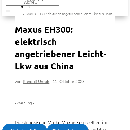
9
Maxus EH300: elektrisch angetriebener Leicht-Lkw aus China
Maxus EH300:
elektrisch
angetriebener Leicht-
Lkw aus China
von
Randolf Unruh
|
11. Oktober 2023
- Werbung -
Die chinesische Marke Maxus komplettiert ihr
Angebot an elektrisch angetriebenen leichten