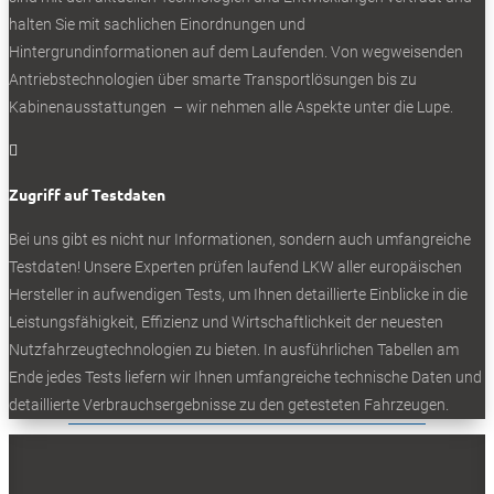
halten Sie mit sachlichen Einordnungen und
Hintergrundinformationen auf dem Laufenden. Von wegweisenden
Bleiben Sie auf dem Laufenden
Antriebstechnologien über smarte Transportlösungen bis zu
Kabinenausstattungen – wir nehmen alle Aspekte unter die Lupe.
Erhalten Sie die neuesten News und
Hinweise auf aktuelle Tests direkt in Ihren

Posteingang
Zugriff auf Testdaten
Bei uns gibt es nicht nur Informationen, sondern auch umfangreiche
Testdaten! Unsere Experten prüfen laufend LKW aller europäischen
Hersteller in aufwendigen Tests, um Ihnen detaillierte Einblicke in die
Leistungsfähigkeit, Effizienz und Wirtschaftlichkeit der neuesten
Ich akzeptiere die
Nutzfahrzeugtechnologien zu bieten. In ausführlichen Tabellen am
Datenschutzbestimmungen
Ende jedes Tests liefern wir Ihnen umfangreiche technische Daten und
detaillierte Verbrauchsergebnisse zu den getesteten Fahrzeugen.
SOCIALS