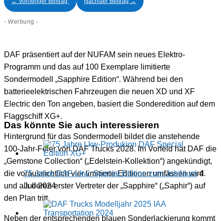
←
Vorheriger Beitrag
Nächster Beitrag
→
- Werbung -
DAF präsentiert auf der NUFAM sein neues Elektro-
Programm und das auf 100 Exemplare limitierte
Sondermodell „Sapphire Edition“. Während bei den
batterieelektrischen Fahrzeugen die neuen XD und XF
Electric den Ton angeben, basiert die Sonderedition auf dem
Flaggschiff XG+.
Das könnte Sie auch interessieren
Hintergrund für das Sondermodell bildet die anstehende
100-Jahr-Feier von DAF Trucks 2028. Im Vorfeld hat DAF die
„Gemstone Collection“ („Edelstein-Kollektion“) angekündigt,
75 Jahre DAF-Lkw: Special Edition zum Jubiläum
4.
die voraussichtlich vier limitierte Editionen umfassen wird
Juli 2024
und als deren erster Vertreter der „Sapphire“ („Saphir“) auf
den Plan tritt.
Neben der entsprechenden blauen Sonderlackierung kommt