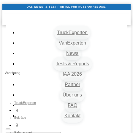
DAS NEWS- & TEST-PORTAL FÜR NUTZFAHRZEUGE.
TruckExperten
VanExperten
News
Tests & Reports
- Werbung -
IAA 2026
Partner
Über uns
TruckExperten
FAQ
9
Kontakt
Beiträge
9
Fahrzeugart