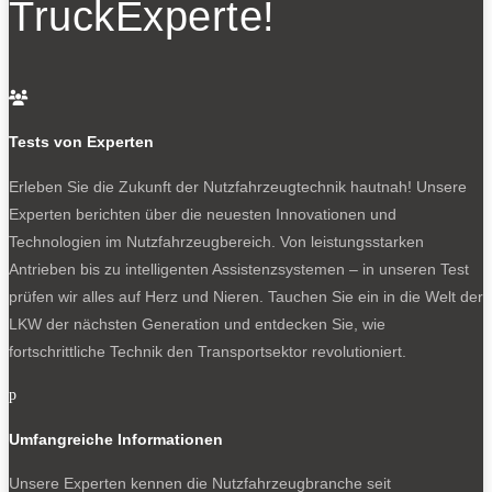
TruckExperte!
Weitere Informationen:
– zu den neuen E-Baureihen:
Fahrvorstellung: DAF startet
ins Elektro-Zeitalter
– zu Komplettfahrzeugen ab Werk:
DAF: Direkt-Programm

neu aufgestellt
Tests von Experten
Erleben Sie die Zukunft der Nutzfahrzeugtechnik
hautnah! Unsere
Experten berichten über die neuesten Innovationen und
NEWSLETTER
Technologien im Nutzfahrzeugbereich. Von leistungsstarken
Antrieben bis zu intelligenten Assistenzsystemen – in unseren Test
prüfen wir alles auf Herz und Nieren. Tauchen Sie ein in die Welt der
LKW der nächsten Generation und entdecken Sie, wie
fortschrittliche Technik den Transportsektor revolutioniert.
Bleiben Sie auf dem Laufenden
p
Erhalten Sie die neuesten News und Hinweise auf
Umfangreiche Informationen
aktuelle Tests direkt in Ihren Posteingang
Unsere Experten kennen die Nutzfahrzeugbranche seit