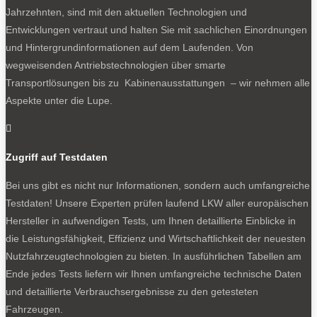
Jahrzehnten, sind mit den aktuellen Technologien und
Entwicklungen vertraut und halten Sie mit sachlichen Einordnungen
und Hintergrundinformationen auf dem Laufenden. Von
Ich akzeptiere die
Datenschutzbestimmungen
wegweisenden Antriebstechnologien über smarte
Transportlösungen bis zu Kabinenausstattungen – wir nehmen alle
Aspekte unter die Lupe.

SOCIALS
Zugriff auf Testdaten
Bei uns gibt es nicht nur Informationen, sondern auch umfangreiche
Folgen
Testdaten! Unsere Experten prüfen laufend LKW aller europäischen
Folgen
Hersteller in aufwendigen Tests, um Ihnen detaillierte Einblicke in
Folgen
die Leistungsfähigkeit, Effizienz und Wirtschaftlichkeit der neuesten
- Werbung -
Nutzfahrzeugtechnologien zu bieten. In ausführlichen Tabellen am
Ende jedes Tests liefern wir Ihnen umfangreiche technische Daten
und detaillierte Verbrauchsergebnisse zu den getesteten
Fahrzeugen.