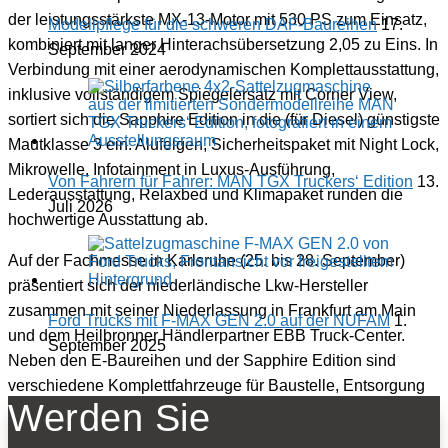
der leistungsstärkste MX-13-Motor mit 530 PS zum Einsatz,
Modellpflege für die schweren DAF-Baureihen
17.
kombiniert mit langer Hinterachsübersetzung 2,05 zu Eins. In
September 2024
Verbindung mit einer aerodynamischen Komplettausstattung,
inklusive vollständigem Spiegelersatz mit Corner View,
sortiert sich die Sapphire Edition in die (für Diesel) günstigste
Mautklasse 3 ein. Alufelgen, Sicherheitspaket mit Night Lock,
Mikrowelle, Infotainment in Luxus-Ausführung,
Von Fahrern für Fahrer: MAN TGX Truckers‘ Edition
13.
Lederausstattung, Relaxbed und Klimapaket runden die
Juli 2026
hochwertige Ausstattung ab.
Auf der Fachmesse in Karlsruhe (25. bis 28. September)
präsentiert sich der niederländische Lkw-Hersteller
zusammen mit seiner Niederlassung in Frankfurt am Main
Ford Trucks mit F-MAX GEN 2.0 auf der NUFAM
1.
und dem Heilbronner Händlerpartner EBB Truck-Center.
September 2025
Neben den E-Baureihen und der Sapphire Edition sind
verschiedene Komplettfahrzeuge für Baustelle, Entsorgung
Werden Sie
und BDF-Einsätze aufgeboten.