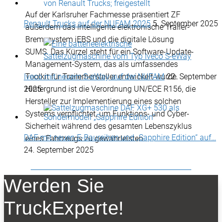
Auf der Karlsruher Fachmesse präsentiert ZF
Renault Trucks auf der NUFAM 2025
5. September 2025
außerdem das intelligente elektronische Trailer-
Bremssystem iEBS und die digitale Lösung
SUMS. Das Kürzel steht für ein Software-Update-
Management-System, das als umfassendes
Iveco mit neuem S-eWay auf der NUFAM
22. September
Toolkit für Trailerhersteller entwickelt wurde.
2025
Hintergrund ist die Verordnung UN/ECE R156, die
Hersteller zur Implementierung eines solchen
Systems verpflichtet, um Funktions- und Cyber-
Sicherheit während des gesamten Lebenszyklus
DAF mit neuen E-Baureihen und „Sapphire Edition“ auf…
eines Fahrzeugs zu gewährleisten.
24. September 2025
Werden Sie
NEWSLETTER
TruckExperte!