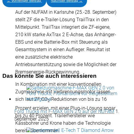
←
Vorheriger Beitrag
Nächster Beitrag
→
Auf der NUFAM in Karlsruhe (25.-28. September)
stellt ZF die e-Trailer-Lösung TrailTrax in den
Mittelpunkt. TrailTrax integriert die ZF-eigene,
210 kW starke AxTrax 2 E-Achse, das Anhänger-
EBS und eine Batterie-Box mit Steuerung als
Gesamtsystem in einen Auflieger. Resultat ist
eine zusätzliche elektrische
Antriebsunterstützung sowie die Möglichkeit der
Bremsenergie-Rückgewinnung.
Das könnte Sie auch interessieren
In Kombination mit einer konventionellen
Zugmaschine mit Verbrennungsmotor lassen
sich laut ZF CO
-Reduktionen von bis zu 16
2
Prozent erzielen, mit einer Plug-in-Lösung sogar
Ford Trucks mit F-MAX GEN 2.0 auf der NUFAM
1.
bis zu 40 Prozent. Trailerhersteller wie
September 2025
Kässbohrer und Krone haben die Technologie
bereits übernommen.