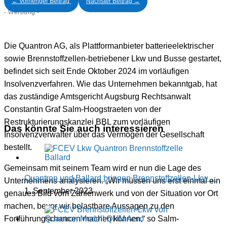
←
Vorheriger Beitrag
Nächster Beitrag
→
- Werbung -
Die Quantron AG, als Plattformanbieter batterieelektrischer
sowie Brennstoffzellen-betriebener Lkw und Busse gestartet,
befindet sich seit Ende Oktober 2024 im vorläufigen
Insolvenzverfahren. Wie das Unternehmen bekanntgab, hat
das zuständige Amtsgericht Augsburg Rechtsanwalt
Constantin Graf Salm-Hoogstraeten von der
Restrukturierungskanzlei BBL zum vorläufigen
Das könnte Sie auch interessieren
Insolvenzverwalter über das Vermögen der Gesellschaft
bestellt.
Gemeinsam mit seinem Team wird er nun die Lage des
Quantron und Ballard bringen Brennstoffzellen-Lkw…
Unternehmens analysieren. „Wir müssen uns erst einmal ein
1. September 2023
genaues Bild vom Zahlenwerk und von der Situation vor Ort
machen, bevor wir belastbare Aussagen zu den
Fortführungschancen machen können,“ so Salm-