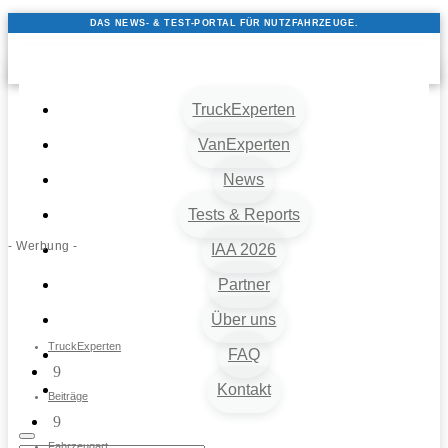
DAS NEWS- & TEST-PORTAL FÜR NUTZFAHRZEUGE.
TruckExperten
VanExperten
News
Tests & Reports
- Werbung -
IAA 2026
Partner
Über uns
TruckExperten
FAQ
9
Kontakt
Beiträge
9
Fahrzeugart