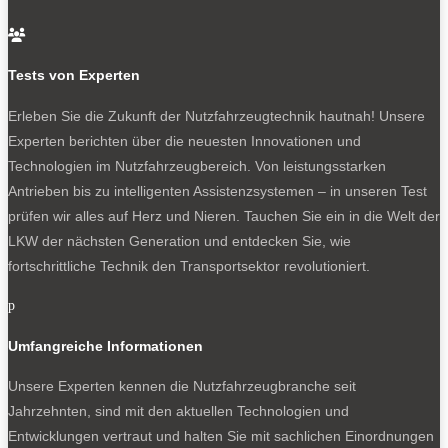

NEWSLETTER
Tests von Experten
Erleben Sie die Zukunft der Nutzfahrzeugtechnik
hautnah! Unsere
Experten berichten über die neuesten Innovationen und
Technologien im Nutzfahrzeugbereich. Von leistungsstarken
Antrieben bis zu intelligenten Assistenzsystemen – in unseren Test
Bleiben Sie auf dem Laufenden
prüfen wir alles auf Herz und Nieren. Tauchen Sie ein in die Welt der
Erhalten Sie die neuesten News und Hinweise auf
LKW der nächsten Generation und entdecken Sie, wie
aktuelle Tests direkt in Ihren Posteingang
fortschrittliche Technik den Transportsektor revolutioniert.
p
Umfangreiche Informationen
Unsere Experten kennen die Nutzfahrzeugbranche seit
Ich akzeptiere die
Datenschutzbestimmungen
Jahrzehnten, sind mit den aktuellen Technologien und
Entwicklungen vertraut und halten Sie mit sachlichen Einordnungen