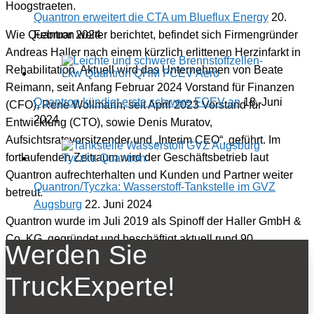
Hoogstraeten.
Quantron erweitert die CTA um Blueflux Energy
20.
Februar 2024
Wie Quantron weiter berichtet, befindet sich Firmengründer
Andreas Haller nach einem kürzlich erlittenen Herzinfarkt in
Rehabilitation. Aktuell wird das Unternehmen von Beate
Reimann, seit Anfang Februar 2024 Vorstand für Finanzen
Quantron kündigt erste schwere FCEV an
18. Juni
(CFO), Rene Wollmann, seit April 2023 Vorstand für
2024
Entwicklung (CTO), sowie Denis Muratov,
Aufsichtsratsvorsitzender und „Interim CEO“, geführt. Im
fortlaufenden Zeitraum wird der Geschäftsbetrieb laut
Quantron aufrechterhalten und Kunden und Partner weiter
Quantron/Tyczka: Wasserstoff-Tankstelle im GVZ
betreut.
Augsburg
22. Juni 2024
Quantron wurde im Juli 2019 als Spinoff der Haller GmbH &
Co. KG. gegründet und beschäftigt aktuell rund 90
Werden Sie
Mitarbeiter. Spezialisiert ist das Unternehmen auf
Transporter, Lkw und Busse mit vollelektrischem
TruckExperte!
Antriebsstrang und H2-Brennstoffzellentechnologie.