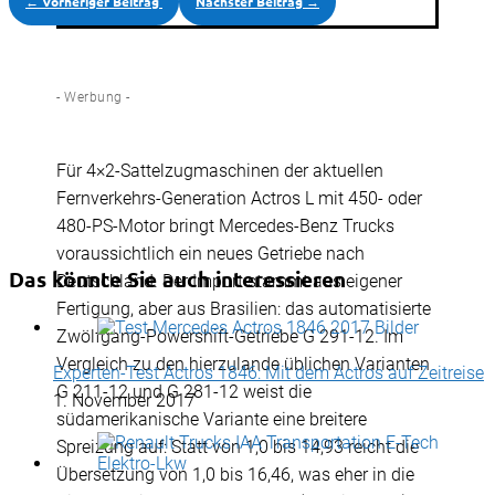
←
Vorheriger Beitrag
Nächster Beitrag
→
- Werbung -
Für 4×2-Sattelzugmaschinen der aktuellen
Fernverkehrs-Generation Actros L mit 450- oder
480-PS-Motor bringt Mercedes-Benz Trucks
voraussichtlich ein neues Getriebe nach
Das könnte Sie auch interessieren
Deutschland. Der Import stammt aus eigener
Fertigung, aber aus Brasilien: das automatisierte
Zwölfgang-Powershift-Getriebe G 291-12. Im
Vergleich zu den hierzulande üblichen Varianten
Experten-Test Actros 1846: Mit dem Actros auf Zeitreise
G 211-12 und G 281-12 weist die
1. November 2017
südamerikanische Variante eine breitere
Spreizung auf: Statt von 1,0 bis 14,93 reicht die
Übersetzung von 1,0 bis 16,46, was eher in die