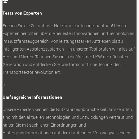

„Top Torque“ soll es beim Fahrkomfort keine
spürbaren Abstriche geben. Jene
Tests von Experten
Drehmomenterhöhung sorgt bei den 450- und
Erleben Sie die Zukunft der Nutzfahrzeugtechnik
hautnah! Unsere
480-PS-Versionen des 12,8-Liter-Motors OM471
Experten berichten über die neuesten Innovationen und Technologien
für 200 Nm zusätzlich in den Gängen 7 bis 12 –
im Nutzfahrzeugbereich. Von leistungsstarken Antrieben bis zu
was das niedrigere Drehzahlniveau am Berg
intelligenten Assistenzsystemen – in unseren Test prüfen wir alles auf
kompensieren sollte.
Herz und Nieren. Tauchen Sie ein in die Welt der LKW der nächsten
Generation und entdecken Sie, wie fortschrittliche Technik den
Transportsektor revolutioniert.
p
0
Detail am Rande: Die strömungsgünstigen
Umfangreiche Informationen
Radabdeckungen gibt es nur für 315/70er
Unsere Experten kennen die Nutzfahrzeugbranche seit Jahrzehnten,
Standardbereifung.
sind mit den aktuellen Technologien und Entwicklungen vertraut und
halten Sie mit sachlichen Einordnungen und
NEWSLETTER
Hintergrundinformationen auf dem Laufenden. Von wegweisenden