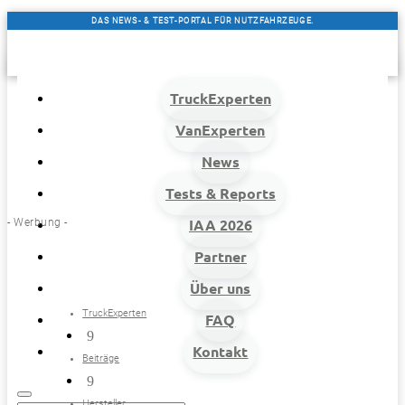
DAS NEWS- & TEST-PORTAL FÜR NUTZFAHRZEUGE.
TruckExperten
VanExperten
News
Tests & Reports
- Werbung -
IAA 2026
Partner
Über uns
TruckExperten
FAQ
9
Kontakt
Beiträge
9
Hersteller