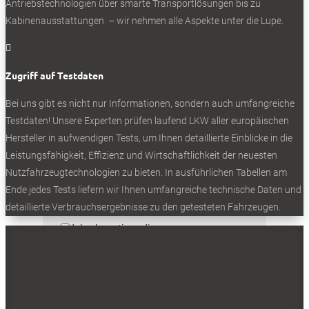
Antriebstechnologien über smarte Transportlösungen bis zu
Kabinenausstattungen – wir nehmen alle Aspekte unter die Lupe.

Bleiben Sie auf dem Laufenden
Zugriff auf Testdaten
Erhalten Sie die neuesten News und
Bei uns gibt es nicht nur Informationen, sondern auch umfangreiche
Hinweise auf aktuelle Tests direkt in Ihren
Testdaten! Unsere Experten prüfen laufend LKW aller europäischen
Posteingang
Hersteller in aufwendigen Tests, um Ihnen detaillierte Einblicke in die
Leistungsfähigkeit, Effizienz und Wirtschaftlichkeit der neuesten
Nutzfahrzeugtechnologien zu bieten. In ausführlichen Tabellen am
Ende jedes Tests liefern wir Ihnen umfangreiche technische Daten und
detaillierte Verbrauchsergebnisse zu den getesteten Fahrzeugen.
Ich akzeptiere die
Datenschutzbestimmungen