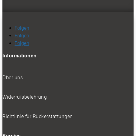
SOCIALS
Folgen
Folgen
Folgen
Folgen
Folgen
Folgen
- Werbung -
Informationen
Über uns
BELIEBTE NEWS
Widerrufsbelehrung
Richtlinie für Rückerstattungen
BELIEBTE TESTS
Service