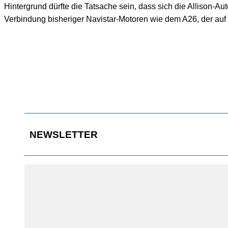
Hintergrund dürfte die Tatsache sein, dass sich die Allison-A
Verbindung bisheriger Navistar-Motoren wie dem A26, der au
0
Neue Option für nordamerikanische Traton-Kunden mit Scania-
Motor: Vollautomatik Allison 3414 RHS.
NEWSLETTER