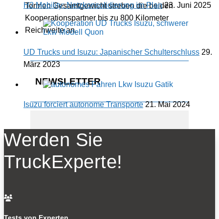
H2 Mobility: Netzkonsolidierung im Plan
23. Juni 2025
Tonnen Gesamtgewicht streben die beiden
Kooperationspartner bis zu 800 Kilometer
Reichweite an.
UD Trucks und Isuzu: Japanischer Schulterschluss
29.
März 2023
NEWSLETTER
Isuzu forciert autonome Transporte
21. Mai 2024
Werden Sie
Bleiben Sie auf dem Laufenden
TruckExperte!
Erhalten Sie die neuesten News und
Hinweise auf aktuelle Tests direkt in Ihren
Posteingang

Tests von Experten