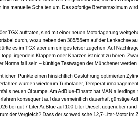
hen ins manuelle Schalten um. Das sofortige Bremsmaximum wird 
2020er TGX auftraten, sind mit einer neuen Motorlagerung weit
komfortabel durch, wozu neben den 385/55ern auf der Lenkachs
dürfte es im TGX aber um einiges leiser zugehen. Auf Nachfrag
l topp, irgendein Klappern oder Knarzen ist nicht zu hören. Zw
der Normalfall sein – künftige Testwagen der Münchener werden
lichen Punkte einen hinsichtlich Gasführung optimierten Zyli
nverfahren wurden wiederum Turbolader, Temperaturmanagement u
nfalls neuen Ölpumpe. Am AdBlue-Einsatz hat MAN allerdings n
ahren konsequent auf das vermeintlich dauerhaft günstige AdB
26 bei gut 7 Liter AdBlue auf 100 Liter Diesel, gegenüber rund
um der Vergleich? Dass der schwedische 12,7-Liter-Motor im Z