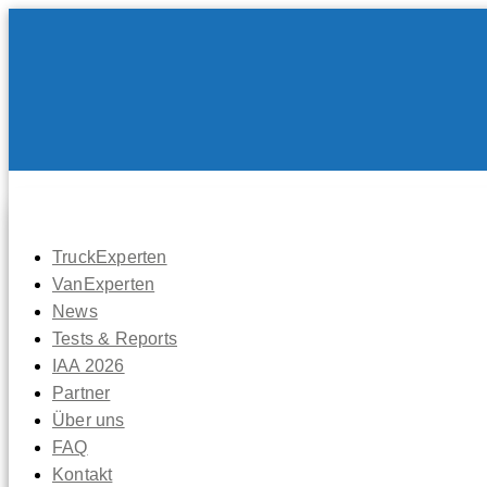
TruckExperten
VanExperten
News
Tests & Reports
IAA 2026
Partner
Über uns
FAQ
Kontakt