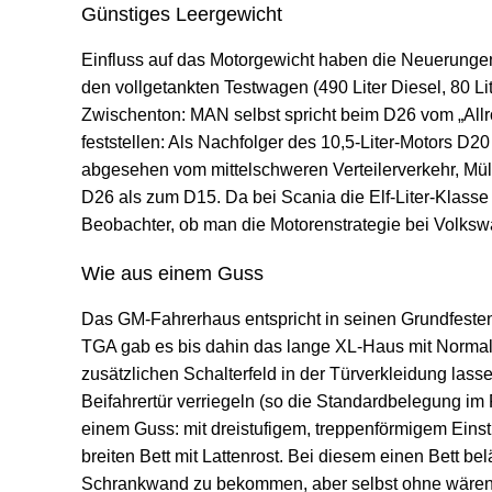
Günstiges Leergewicht
Einfluss auf das Motorgewicht haben die Neuerunge
den vollgetankten Testwagen (490 Liter Diesel, 80 Li
Zwischenton: MAN selbst spricht beim D26 vom „All
feststellen: Als Nachfolger des 10,5-Liter-Motors D2
abgesehen vom mittelschweren Verteilerverkehr, Mül
D26 als zum D15. Da bei Scania die Elf-Liter-Klasse 
Beobachter, ob man die Motorenstrategie bei Volksw
Wie aus einem Guss
Das GM-Fahrerhaus entspricht in seinen Grundfesten
TGA gab es bis dahin das lange XL-Haus mit Normalda
zusätzlichen Schalterfeld in der Türverkleidung las
Beifahrertür verriegeln (so die Standardbelegung i
einem Guss: mit dreistufigem, treppenförmigem Eins
breiten Bett mit Lattenrost. Bei diesem einen Bett 
Schrankwand zu bekommen, aber selbst ohne wären 