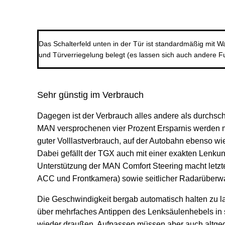
Das Schalterfeld unten in der Tür ist standardmäßig mit W
und Türverriegelung belegt (es lassen sich auch andere F
Sehr günstig im Verbrauch
Dagegen ist der Verbrauch alles andere als durchschn
MAN versprochenen vier Prozent Ersparnis werden mit
guter Volllastverbrauch, auf der Autobahn ebenso wi
Dabei gefällt der TGX auch mit einer exakten Lenku
Unterstützung der MAN Comfort Steering macht letzte
ACC und Frontkamera) sowie seitlicher Radarüberwac
Die Geschwindigkeit bergab automatisch halten zu la
über mehrfaches Antippen des Lenksäulenhebels in s
wieder draußen. Aufpassen müssen aber auch altged