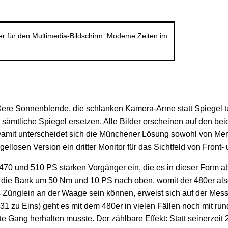
ller für den Multimedia-Bildschirm: Modeme Zeiten im
ere Sonnenblende, die schlanken Kamera-Arme statt Spiegel tu
sämtliche Spiegel ersetzen. Alle Bilder erscheinen auf den be
 Damit unterscheidet sich die Münchener Lösung sowohl von Me
gellosen Version ein dritter Monitor für das Sichtfeld von Fron
 470 und 510 PS starken Vorgänger ein, die es in dieser Form a
ie Bank um 50 Nm und 10 PS nach oben, womit der 480er also i
s Zünglein an der Waage sein können, erweist sich auf der Mes
31 zu Eins) geht es mit dem 480er in vielen Fällen noch mit r
te Gang herhalten musste. Der zählbare Effekt: Statt seinerzei