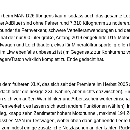
n beim MAN D26 übrigens kaum, sodass auch das gesamte Leer
ter AdBlue) sind ohne Fahrer rund 7.310 Kilogramm zu notieren,
rounder für Fernverkehr, schwere Verteileranwendungen und de
0 hat der nur 9,0 Liter große, Anfang 2019 eingeführte D15-Moto
lwagen und Leichtbauten, etwa für Mineralöltransporte, greifen
im Lkw ebenfalls unbesetzt ist (im Gegensatz zur Konkurrenz vo
agen/Traton wirklich komplett zu Ende gedacht hat.
 dem früheren XLX, das sich seit der Premiere im Herbst 2005 
ch oder die riesige XXL-Kabine, aber nichts dazwischen). Ein 
sen sich von außen Warnblinker und Arbeitsscheinwerfer einsch
m Fernverkehr, es lassen sich auch andere Funktionen wählen).
tieg, knapp zehn Zentimeter hohem Motortunnel, maximal 194 Z
belässt es MAN im Testwagen, wobei oben dann gähnende Leere h
zumindest einige zusätzliche Netztaschen an der kahlen Rück