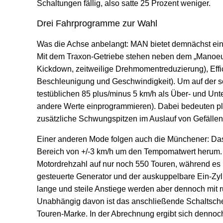
Schaltungen fällig, also satte 25 Prozent weniger.
Drei Fahrprogramme zur Wahl
Was die Achse anbelangt: MAN bietet demnächst eine
Mit dem Traxon-Getriebe stehen neben dem „Manoeuv
Kickdown, zeitweilige Drehmomentreduzierung), Effi
Beschleunigung und Geschwindigkeit). Um auf der sch
testüblichen 85 plus/minus 5 km/h als Über- und Un
andere Werte einprogrammieren). Dabei bedeuten plu
zusätzliche Schwungspitzen im Auslauf von Gefällen
Einer anderen Mode folgen auch die Münchener: Da
Bereich von +/-3 km/h um den Tempomatwert herum. Das
Motordrehzahl auf nur noch 550 Touren, während es 
gesteuerte Generator und der auskuppelbare Ein-Zyli
lange und steile Anstiege werden aber dennoch mit
Unabhängig davon ist das anschließende Schaltschem
Touren-Marke. In der Abrechnung ergibt sich dennoch