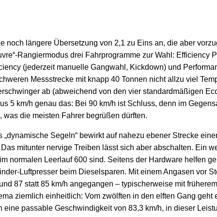
 noch längere Übersetzung von 2,1 zu Eins an, die aber vorzu
re“-Rangiermodus drei Fahrprogramme zur Wahl: Efficiency Plu
ciency (jederzeit manuelle Gangwahl, Kickdown) und Performan
weren Messstrecke mit knapp 40 Tonnen nicht allzu viel Tempo li
terschwinger ab (abweichend von den vier standardmäßigen Eco-
s 5 km/h genau das: Bei 90 km/h ist Schluss, denn im Gegensa
, was die meisten Fahrer begrüßen dürften.
s „dynamische Segeln“ bewirkt auf nahezu ebener Strecke ei
 mitunter nervige Treiben lässt sich aber abschalten. Ein weite
im normalen Leerlauf 600 sind. Seitens der Hardware helfen g
nder-Luftpresser beim Dieselsparen. Mit einem Angasen vor Stei
 rund 87 statt 85 km/h angegangen – typischerweise mit frühe
a ziemlich einheitlich: Vom zwölften in den elften Gang geht e
 eine passable Geschwindigkeit von 83,3 km/h, in dieser Leist