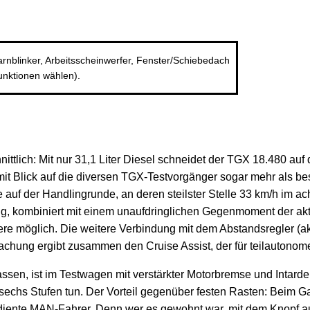
arnblinker, Arbeitsscheinwerfer, Fenster/Schiebedach
unktionen wählen).
ittlich: Mit nur 31,1 Liter Diesel schneidet der TGX 18.480 auf
 Blick auf die diversen TGX-Testvorgänger sogar mehr als bestä
e auf der Handlingrunde, an deren steilster Stelle 33 km/h im
ng, kombiniert mit einem unaufdringlichen Gegenmoment der akt
re möglich. Die weitere Verbindung mit dem Abstandsregler (akt
hung ergibt zusammen den Cruise Assist, der für teilautonome
ssen, ist im Testwagen mit verstärkter Motorbremse und Intarde
echs Stufen tun. Der Vorteil gegenüber festen Rasten: Beim G
iente MAN-Fahrer. Denn wer es gewohnt war, mit dem Knopf au