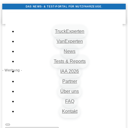
DAS NEWS- & TEST-PORTAL FÜR NUTZFAHRZEUGE.
TruckExperten
VanExperten
News
Tests & Reports
- Werbung -
IAA 2026
Partner
Über uns
FAQ
Kontakt