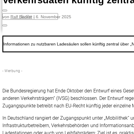
Verkehrsdaten künftig zentral
von
Ralf Becker
|
6. November 2025
Informationen zu nutzbaren Ladesäulen sollen künftig zentral über 
- Werbung -
Die Bundesregierung hat Ende Oktober den Entwurf eines Geset
anderen Verkehrsträgern“ (IVSG) beschlossen. Der Entwurf rege
Zugangspunkte betreibt nach EU-Recht künftig jeder einzelne M
In Deutschland rangiert der Zugangspunkt unter „Mobilithek“ un
Infrastrukturbetreibern, Verkehrsbehörden und Informationsanb
Ladestationen oder auch von Leihfahrrädern: Ziel ist es, praktisc