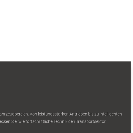
rzeugbereich. Von leistungsstarken Antrieben bis zu intelligenten
cken Sie, wie fortschrittliche Technik den Transportsektor