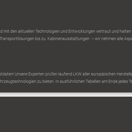
d mit den aktuellen Technologien und Entwicklungen vertraut und halten
ransportlösungen bis zu Kabinenausstattungen – wir nehmen alle Aspek
daten! Unsere Experten prüfen laufend LKW aller europäischen Hersteller 
ahrzeugtechnologien zu bieten. In ausführlichen Tabellen am Ende jedes Te