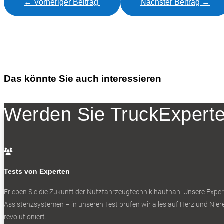
←
Vorheriger Beitrag
Nächster Beitrag
→
Das könnte Sie auch interessieren
Werden Sie TruckExperte

Tests von Experten
Erleben Sie die Zukunft der Nutzfahrzeugtechnik
hautnah! Unsere Expert
Assistenzsystemen – in unseren Test prüfen wir alles auf Herz und Niere
revolutioniert.