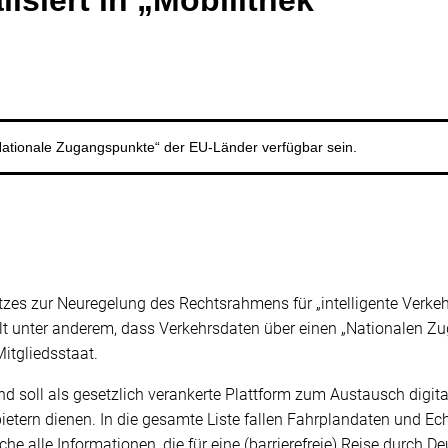
isiert in „Mobilithek“
„Nationale Zugangspunkte“ der EU-Länder verfügbar sein.
zes zur Neuregelung des Rechtsrahmens für „intelligente Verkeh
lt unter anderem, dass Verkehrsdaten über einen „Nationalen Zug
itgliedsstaat.
d soll als gesetzlich verankerte Plattform zum Austausch digita
ietern dienen. In die gesamte Liste fallen Fahrplandaten und E
he alle Informationen, die für eine (barrierefreie) Reise durch Deu