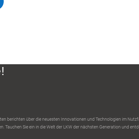
!
en berichten über die neuesten Innovationen und Technologien im Nutzfah
n. Tauchen Sie ein in die Welt der LKW der nächsten Generation und entde