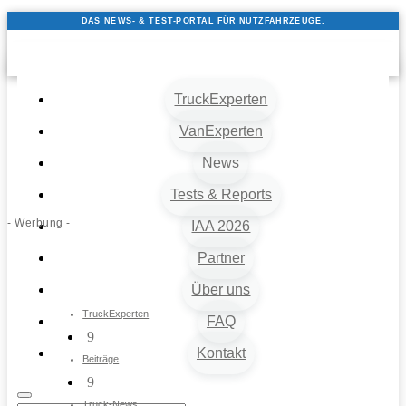
DAS NEWS- & TEST-PORTAL FÜR NUTZFAHRZEUGE.
TruckExperten
VanExperten
News
Tests & Reports
- Werbung -
IAA 2026
Partner
Über uns
TruckExperten
FAQ
9
Kontakt
Beiträge
9
Truck-News