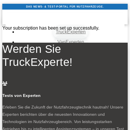
DAS NEWS- & TEST-PORTAL FÜR NUTZFAHRZEUGE.
Your subscription has been set up successfully.
TruckExperten
VanExperten
Werden Sie
News
TruckExperte!
Tests & Reports
IAA 2026
Partner

Über uns
Tests von Experten
FAQ
Erleben Sie die Zukunft der Nutzfahrzeugtechnik
hautnah! Unsere
Kontakt
Experten berichten über die neuesten Innovationen und
Technologien im Nutzfahrzeugbereich. Von leistungsstarken
Antrieben bis zu intelligenten Assistenzsystemen – in unseren Test