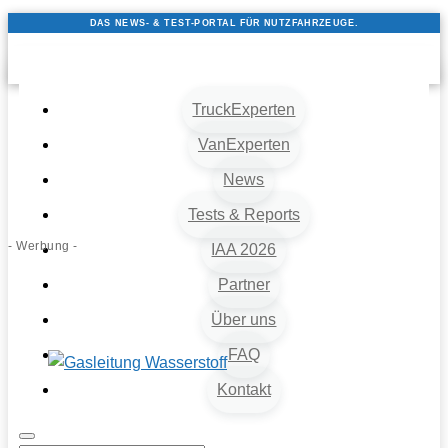
DAS NEWS- & TEST-PORTAL FÜR NUTZFAHRZEUGE.
TruckExperten
VanExperten
News
Tests & Reports
- Werbung -
IAA 2026
Partner
Über uns
FAQ
Kontakt