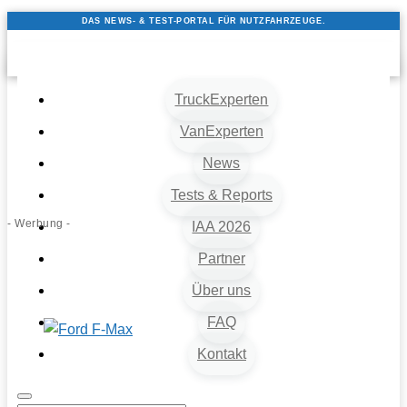
DAS NEWS- & TEST-PORTAL FÜR NUTZFAHRZEUGE.
TruckExperten
VanExperten
News
Tests & Reports
- Werbung -
IAA 2026
Partner
Über uns
FAQ
Kontakt