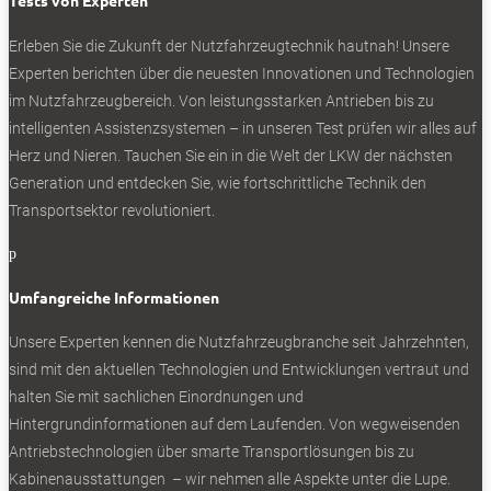
Tests von Experten
Tagesreichweiten von 600 bis 1000 Kilometer.
Erleben Sie die Zukunft der Nutzfahrzeugtechnik
hautnah! Unsere
Auf Kundenwunsch installiert MAN die
Experten berichten über die neuesten Innovationen und Technologien
Ladeanschlüsse zudem an unterschiedlichen
im Nutzfahrzeugbereich. Von leistungsstarken Antrieben bis zu
Positionen am Fahrzeug.
intelligenten Assistenzsystemen – in unseren Test prüfen wir alles auf
In den Kabinen erwartet die Fahrer das gewohnte
Herz und Nieren. Tauchen Sie ein in die Welt der LKW der nächsten
Cockpit der TGS- und TGX-Baureihen, ergänzt
Generation und entdecken Sie, wie fortschrittliche Technik den
um ein neues Kombiinstrument für
Transportsektor revolutioniert.
Informationen zu Ladezustand, Energieverbrauch
p
und Energierückgewinnung. Standardmäßig
besteht zudem die Wahl aus verschiedenen
Umfangreiche Informationen
Rekuperationseinstellungen bis hin zum Ein-
Pedal-Modus.
Unsere Experten kennen die Nutzfahrzeugbranche seit Jahrzehnten,
sind mit den aktuellen Technologien und Entwicklungen vertraut und
halten Sie mit sachlichen Einordnungen und
Aufbau der Ladeinfrastruktur
Hintergrundinformationen auf dem Laufenden. Von wegweisenden
entscheidend
Antriebstechnologien über smarte Transportlösungen bis zu
Kabinenausstattungen – wir nehmen alle Aspekte unter die Lupe.