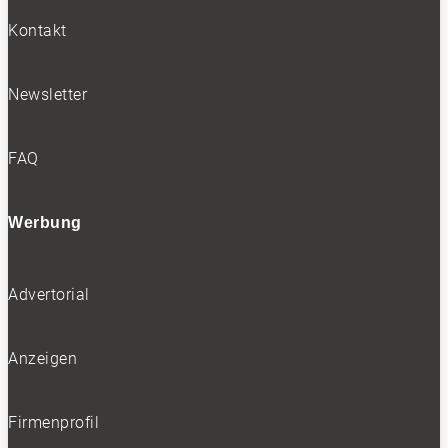
Kontakt
Bleiben Sie auf dem Laufenden
Newsletter
Erhalten Sie die neuesten News und
Hinweise auf aktuelle Tests direkt in Ihren
Posteingang
FAQ
Werbung
Ich akzeptiere die
Advertorial
Datenschutzbestimmungen
Anzeigen
SOCIALS
Firmenprofil