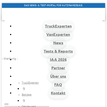
DAS NEWS- & TEST-PORTAL FÜR NUTZFAHRZEUGE.
TruckExperten
VanExperten
News
Tests & Reports
- Werbung -
IAA 2026
Partner
Über uns
TruckExperten
FAQ
9
Kontakt
Beiträge
9
Fahrzeugart