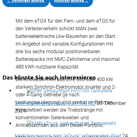
←
Vorheriger Beitrag
Nächster Beitrag
→
- Werbung -
Mit dem eTGX für den Fern- und dem eTGS für
den Verteilerverkehr schickt MAN zwei
batterieelektrische Lkw-Baureihen an den Start.
Im Angebot sind variable Konfigurationen mit
drei bis sechs modular positionierbaren
Batteriepacks mit NMC-Zellchemie und maximal
480 kWh nutzbarer Kapazität.
Das könnte Sie auch interessieren
Die Antriebseinheit aus 254, 330 oder 400 kW
starkem Synchron-Elektromotor, Inverter und 2-
oder 4-Gang Getriebe (je nach
Leistungsauslegung) sitzt zentral im Rahmen.
Shell startet den Verkauf von HVO100
20. Dezember
Komplettiert werden die Triebstränge mit
2024
konventionellen Gelenkwellen und
Antriebsachsen aus dem Diesel-Portfolio.
MAN bescheinigt dem "eTruck" erfolgreichen Start
24.