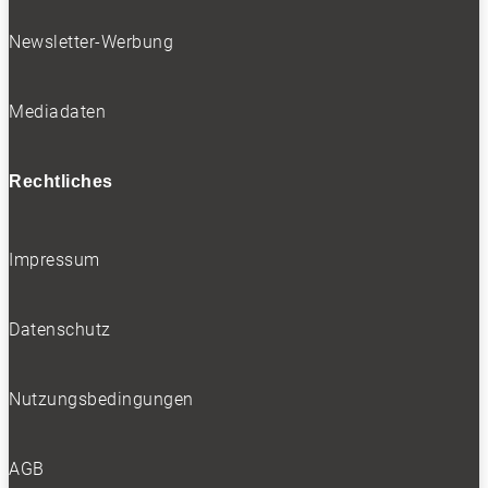
Newsletter-Werbung
Folgen
Folgen
Folgen
Mediadaten
- Werbung -
Rechtliches
BELIEBTE NEWS
Impressum
Datenschutz
BELIEBTE TESTS
Nutzungsbedingungen
AGB