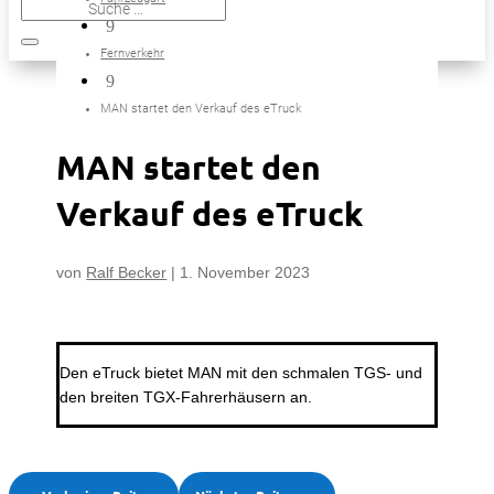
9
Fernverkehr
9
MAN startet den Verkauf des eTruck
MAN startet den
Verkauf des eTruck
von
Ralf Becker
|
1. November 2023
Den eTruck bietet MAN mit den schmalen TGS- und
den breiten TGX-Fahrerhäusern an.