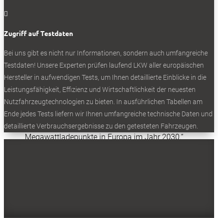
Per Ende Oktober 2023 lagen laut MAN rund 600

Bestellanfragen vor, 200 Exemplare sollen 2024
an ausgewählte Kunden gehen. Die
Zugriff auf Testdaten
Serienproduktion höherer Stückzahlen plant MAN
ab 2025 im Werk München. Für die langfristige
Bei uns gibt es nicht nur Informationen, sondern auch umfangreiche
Transformation nimmt Friedrich Baumann,
Testdaten! Unsere Experten prüfen laufend LKW aller europäischen
Vorstand Sales und Customer Solutions bei MAN
Hersteller in aufwendigen Tests, um Ihnen detaillierte Einblicke in die
Truck & Bus, auch die Politik in die Pflicht: „Es
Leistungsfähigkeit, Effizienz und Wirtschaftlichkeit der neuesten
bedarf eines deutlich beschleunigten Ausbaus
Nutzfahrzeugtechnologien zu bieten. In ausführlichen Tabellen am
auf mindestens 4.000 Megawattladepunkte in
Ende jedes Tests liefern wir Ihnen umfangreiche technische Daten und
Deutschland und 50.000 Hochleistungs- und
detaillierte Verbrauchsergebnisse zu den getesteten Fahrzeugen.
Megawattladepunkte in Europa im Jahr 2030.“
Seinerseits engagiert sich MAN beziehungsweise
die Traton Group mit Daimler Truck und Volvo in
einem Joint Venture, um mindestens 1.700
Hochleistungs-Ladepunkte an europäischen
Autobahnen und Logistik-Hubs zu errichten.
Begleitend zum Aufbau der Serienproduktion